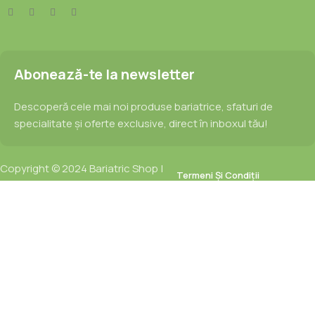
Abonează-te la newsletter
Descoperă cele mai noi produse bariatrice, sfaturi de
specialitate și oferte exclusive, direct în inboxul tău!
Copyright © 2024 Bariatric Shop |
Termeni Și Condiții
Powered by
Aris Pixel
Politica De Confidențialitate
Menu
Sidebar
Wishlist
Select category