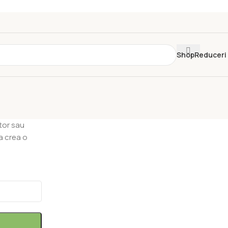
Shop
Reduceri
ator sau
 a crea o