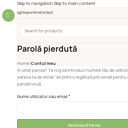
Skip to navigation
Skip to main content
Blog
Despre Mine
Contact
Parolă pierdută
Home
/
Contul meu
Ai uitat parola? Te rog să introduci numele tău de utiliz
adresa ta de email. Vei primi o legătură prin email pentru
parolă nouă.
*
Nume utilizator sau email
Resetează Parola