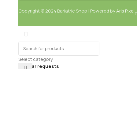
Copyright © 2024 Bariatric Shop | Powered by
Aris Pixel
T
Select category
Popular requests
Nutriție
Pachete
Planificatoare
Digitale