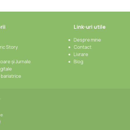
ii
Link-uri utile
Despre mine
ric Story
Contact
Livrare
toare și Jurnale
Blog
gitale
bariatrice
r
de
!