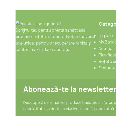
Categor
Sprijinul tău pentru o viață sănătoasă:
Digitale
produse, rețete, sfaturi, adaptate nevoilor
My Bariat
tale unice, pentru o recuperare rapidă și
Nutriție
confort maxim după operație.
Planifica
Rețete di
Statuete 
Abonează-te la newslette
Descoperă cele mai noi produse bariatrice, sfaturi 
specialitate și oferte exclusive, direct în inboxul tău