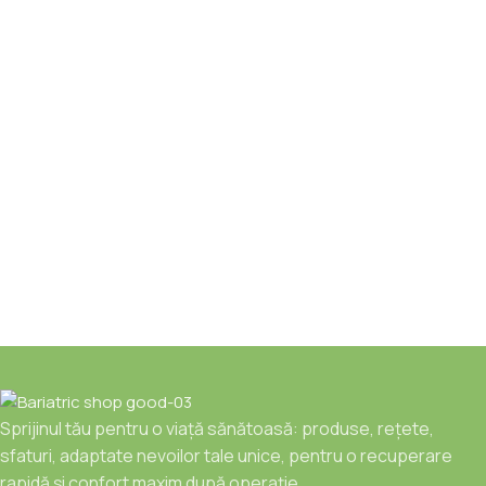
Sprijinul tău pentru o viață sănătoasă: produse, rețete,
sfaturi, adaptate nevoilor tale unice, pentru o recuperare
rapidă și confort maxim după operație.